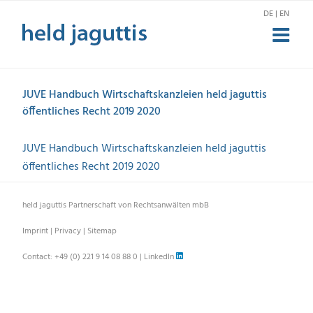
Skip
DE | EN
to
content
JUVE Handbuch Wirtschaftskanzleien held jaguttis
öffentliches Recht 2019 2020
JUVE Handbuch Wirtschaftskanzleien held jaguttis
öffentliches Recht 2019 2020
held jaguttis Partnerschaft von Rechtsanwälten mbB
Imprint
|
Privacy
|
Sitemap
Contact:
+49 (0) 221 9 14 08 88 0
|
LinkedIn