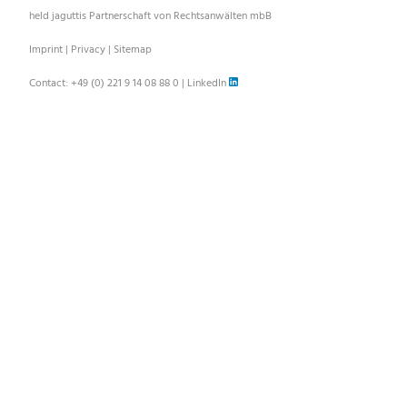
held jaguttis Partnerschaft von Rechtsanwälten mbB
Imprint
|
Privacy
|
Sitemap
Contact:
+49 (0) 221 9 14 08 88 0
|
LinkedIn