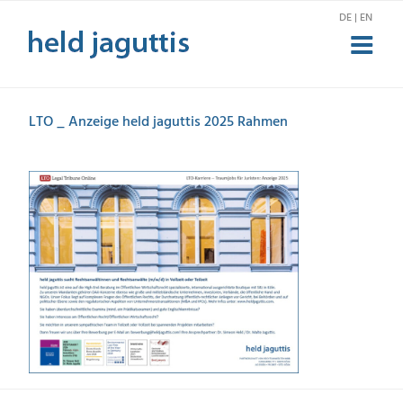
Skip
DE | EN
to
content
LTO _ Anzeige held jaguttis 2025 Rahmen