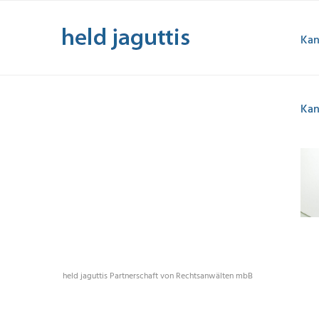
Zum
Inhalt
Kan
springen
Kanz
held jaguttis Partnerschaft von Rechtsanwälten mbB