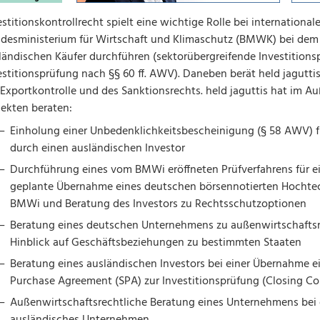
estitionskontrollrecht spielt eine wichtige Rolle bei internationa
desministerium für Wirtschaft und Klimaschutz (BMWK) bei dem
ländischen Käufer durchführen (sektorübergreifende Investitions
estitionsprüfung nach §§ 60 ff. AWV). Daneben berät held jagutt
 Exportkontrolle und des Sanktionsrechts. held jaguttis hat im A
jekten beraten:
Einholung einer Unbedenklichkeitsbescheinigung (§ 58 AWV) f
durch einen ausländischen Investor
Durchführung eines vom BMWi eröffneten Prüfverfahrens für ein
geplante Übernahme eines deutschen börsennotierten Hocht
BMWi und Beratung des Investors zu Rechtsschutzoptionen
Beratung eines deutschen Unternehmens zu außenwirtschafts
Hinblick auf Geschäftsbeziehungen zu bestimmten Staaten
Beratung eines ausländischen Investors bei einer Übernahme
Purchase Agreement (SPA) zur Investitionsprüfung (Closing Co
Außenwirtschaftsrechtliche Beratung eines Unternehmens bei d
ausländisches Unternehmen