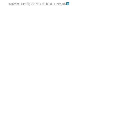
Kontakt:
+49 (0) 221 9 14 08 88 0
|
LinkedIn