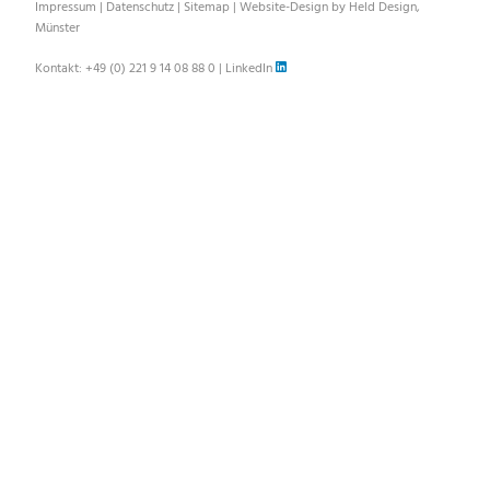
Impressum
|
Datenschutz
|
Sitemap
|
Website-Design by Held Design,
Münster
Kontakt:
+49 (0) 221 9 14 08 88 0
|
LinkedIn