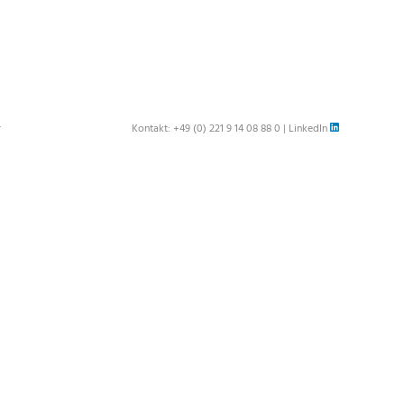
r
Kontakt:
+49 (0) 221 9 14 08 88 0
|
LinkedIn