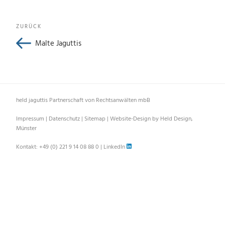
Beitragsnavigation
Vorheriger
ZURÜCK
Beitrag
Malte Jaguttis
held jaguttis Partnerschaft von Rechtsanwälten mbB
Impressum
|
Datenschutz
|
Sitemap
|
Website-Design by Held Design,
Münster
Kontakt:
+49 (0) 221 9 14 08 88 0
|
LinkedIn