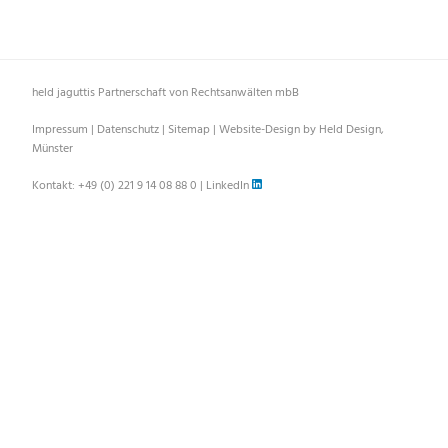
held jaguttis Partnerschaft von Rechtsanwälten mbB
Impressum
|
Datenschutz
|
Sitemap
|
Website-Design by Held Design,
Münster
Kontakt:
+49 (0) 221 9 14 08 88 0
|
LinkedIn