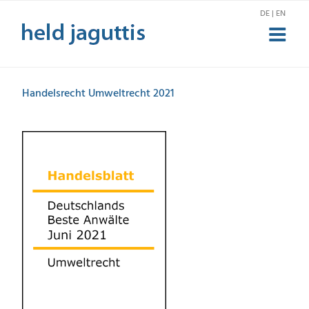
Zum
DE | EN
Inhalt
springen
Handelsrecht Umweltrecht 2021