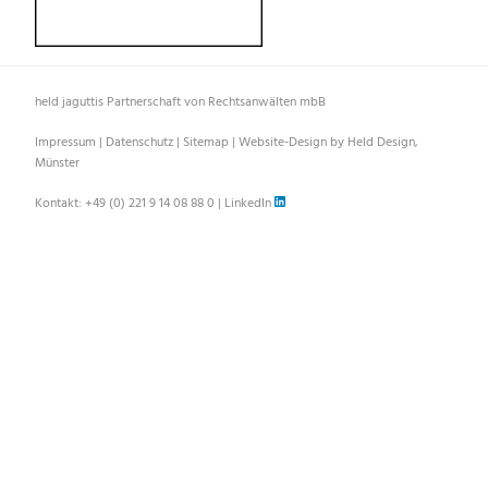
held jaguttis Partnerschaft von Rechtsanwälten mbB
Impressum
|
Datenschutz
|
Sitemap
|
Website-Design by Held Design,
Münster
Kontakt:
+49 (0) 221 9 14 08 88 0
|
LinkedIn