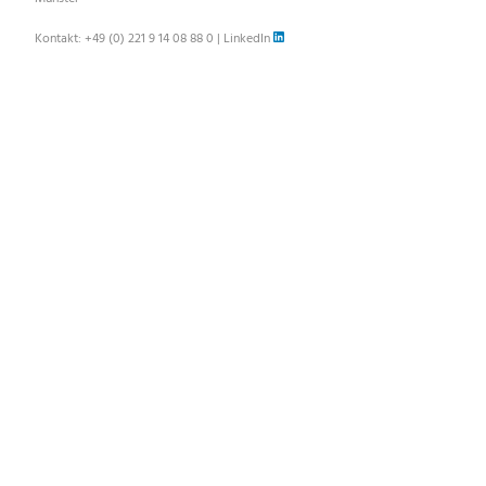
Kontakt:
+49 (0) 221 9 14 08 88 0
|
LinkedIn