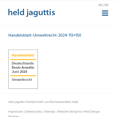
Zum
DE | EN
Inhalt
springen
Handelsblatt-Umweltrecht-2024-113×150
held jaguttis Partnerschaft von Rechtsanwälten mbB
Impressum
|
Datenschutz
|
Sitemap
|
Website-Design by Held Design,
Münster