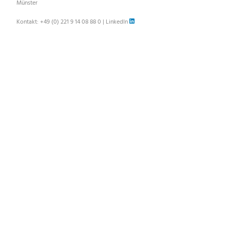
Münster
Kontakt:
+49 (0) 221 9 14 08 88 0
|
LinkedIn