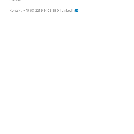
Kontakt:
+49 (0) 221 9 14 08 88 0
|
LinkedIn