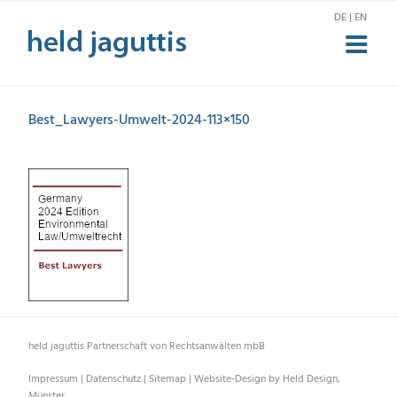
Zum
DE | EN
Inhalt
springen
Best_Lawyers-Umwelt-2024-113×150
held jaguttis Partnerschaft von Rechtsanwälten mbB
Impressum
|
Datenschutz
|
Sitemap
|
Website-Design by Held Design,
Münster