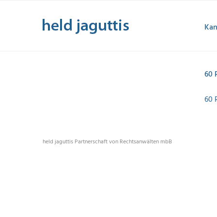
Zum
Inhalt
Kan
springen
60 
60 
held jaguttis Partnerschaft von Rechtsanwälten mbB