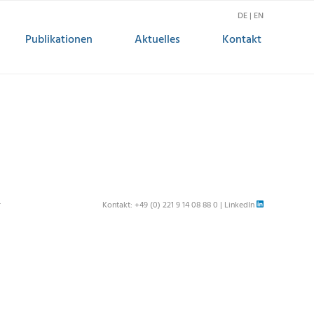
DE | EN
Publikationen
Aktuelles
Kontakt
r
Kontakt:
+49 (0) 221 9 14 08 88 0
|
LinkedIn