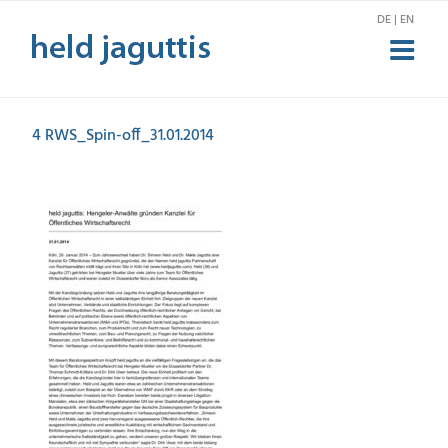
Zum
DE | EN
Inhalt
springen
4 RWS_Spin-off_31.01.2014