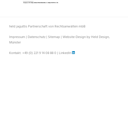
held jaguttis Partnerschaft von Rechtsanwälten mbB
Impressum
|
Datenschutz
|
Sitemap
|
Website-Design by Held Design,
Münster
Kontakt:
+49 (0) 221 9 14 08 88 0
|
LinkedIn