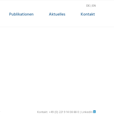
DE | EN
Publikationen
Aktuelles
Kontakt
r
Kontakt:
+49 (0) 221 9 14 08 88 0
|
LinkedIn