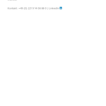
Kontakt:
+49 (0) 221 9 14 08 88 0
|
LinkedIn