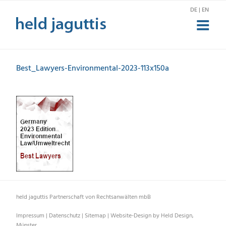
Zum
DE | EN
Inhalt
springen
Best_Lawyers-Environmental-2023-113x150a
held jaguttis Partnerschaft von Rechtsanwälten mbB
Impressum
|
Datenschutz
|
Sitemap
|
Website-Design by Held Design,
Münster