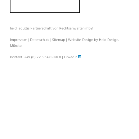
held jaguttis Partnerschaft von Rechtsanwälten mbB
Impressum
|
Datenschutz
|
Sitemap
|
Website-Design by Held Design,
Münster
Kontakt:
+49 (0) 221 9 14 08 88 0
|
LinkedIn