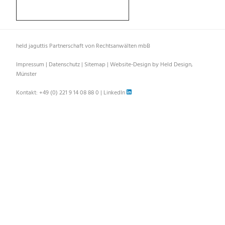
held jaguttis Partnerschaft von Rechtsanwälten mbB
Impressum
|
Datenschutz
|
Sitemap
|
Website-Design by Held Design,
Münster
Kontakt:
+49 (0) 221 9 14 08 88 0
|
LinkedIn