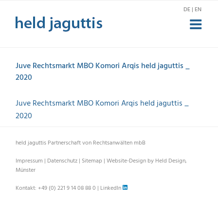
Zum
DE | EN
Inhalt
springen
Juve Rechtsmarkt MBO Komori Arqis held jaguttis _
2020
Juve Rechtsmarkt MBO Komori Arqis held jaguttis _
2020
held jaguttis Partnerschaft von Rechtsanwälten mbB
Impressum
|
Datenschutz
|
Sitemap
|
Website-Design by Held Design,
Münster
Kontakt:
+49 (0) 221 9 14 08 88 0
|
LinkedIn