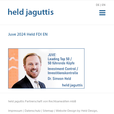
Zum
DE | EN
Inhalt
springen
Juve 2024 Held FDI EN
held jaguttis Partnerschaft von Rechtsanwälten mbB
Impressum
|
Datenschutz
|
Sitemap
|
Website-Design by Held Design,