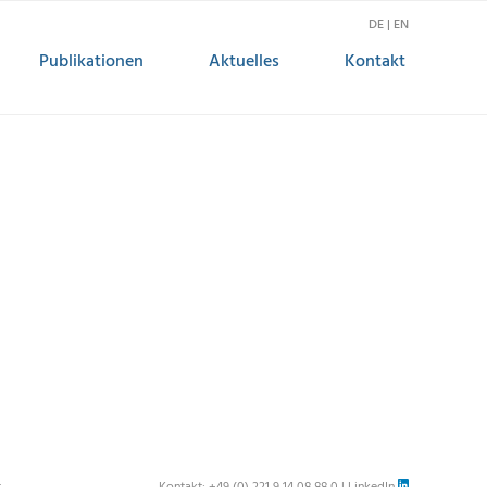
DE | EN
Publikationen
Aktuelles
Kontakt
r
Kontakt:
+49 (0) 221 9 14 08 88 0
|
LinkedIn