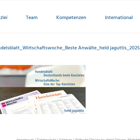
zlei
Team
Kompetenzen
International
delsblatt_Wirtschaftswoche_Beste Anwälte_held jaguttis_2025
Impressum
|
Datenschutz
|
Sitemap
|
Website-Design by Held Design, Münste