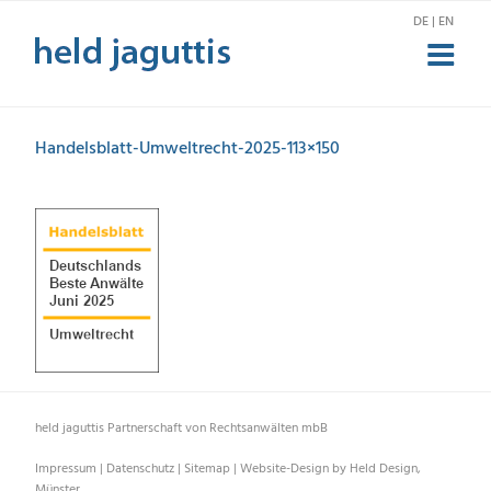
Zum
DE | EN
Inhalt
springen
Handelsblatt-Umweltrecht-2025-113×150
held jaguttis Partnerschaft von Rechtsanwälten mbB
Impressum
|
Datenschutz
|
Sitemap
|
Website-Design by Held Design,
Münster