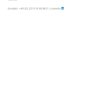
Kontakt:
+49 (0) 221 9 14 08 88 0
|
LinkedIn