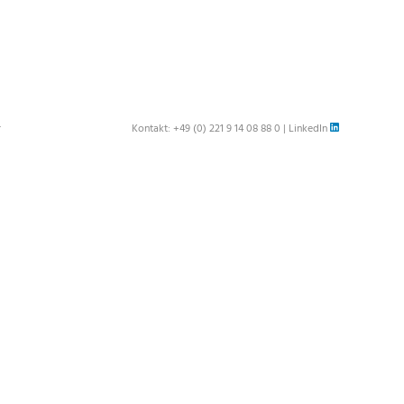
r
Kontakt:
+49 (0) 221 9 14 08 88 0
|
LinkedIn